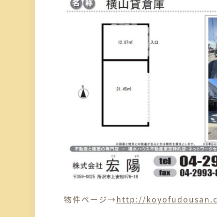
物件ページ→
http://koyofudousan.