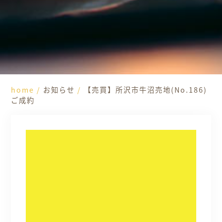
home
/
お知らせ
/
【売買】所沢市牛沼売地(No.186)
ご成約