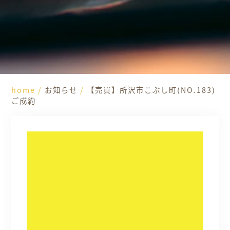
home
/
お知らせ
/
【売買】所沢市こぶし町(NO.183)
ご成約