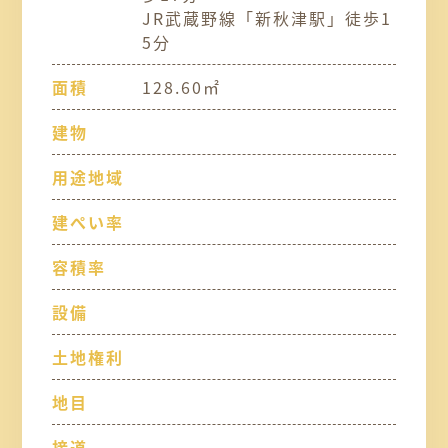
JR武蔵野線「新秋津駅」徒歩1
5分
面積
128.60㎡
建物
用途地域
建ぺい率
容積率
設備
土地権利
地目
接道